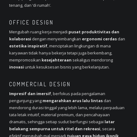
tenang, dan ‘di rumah’.
OFFICE DESIGN
Mengubah ruang kerja menjadi
pusat produktivitas dan
kolaborasi
dengan menyeimbangkan
ergonomi cerdas
dan
estetika inspiratif
, menciptakan lingkungan di mana
karyawan tidak hanya bekerja tetapi juga berkembang,
mempromosikan
kesejahteraan
sekaligus mendorong
inovasi
untuk kesuksesan bisnis yang berkelanjutan.
COMMERCIAL DESIGN
Impresif dan imersif
, berfokus pada pengalaman
pengunjung yang
mengarahkan arus lalu lintas
dan
mendorong durasi tinggal yang lebih lama, melalui perpaduan
tata letak intuitif, material premium, dan pencahayaan
dramatis, sehingga setiap sudut berfungsi sebagai
latar
belakang sempurna untuk ritel dan rekreasi
, secara
efektif mengubah mal menjadi
tujuan gaya hidup ikonik